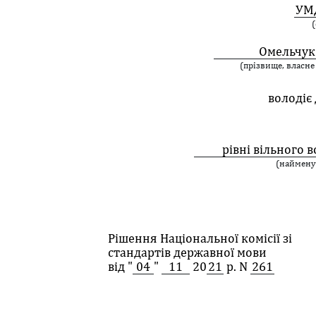
УМ
(
Омельчук
(прізвище, власне 
володіє
рівні вільного 
(наймену
Рішення Національної комісії зі
стандартів державної мови
від "
04
"
11
20
21
р. N
261